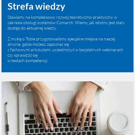
Strefa wiedzy
Stawiamy na kompleksowy rozwój teoretyczno-praktyczny w
zakresie obsługi systemów Comarch. Wiemy, jak istotny jest stały
dostęp do aktualnej wiedzy.
Z myślą o Tobie przygotowaliśmy specjalne miejsce na naszej
stronie, gdzie możesz zapoznać się
z fachowymi artykułami, uczestniczyć w bezpłatnych webinarach
czy sprawdzić się
w testach kompetencji.