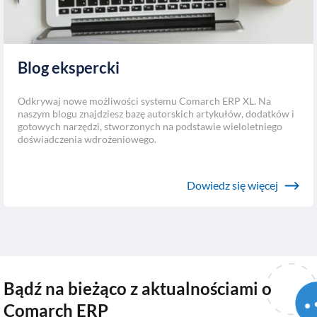
Blog ekspercki
Odkrywaj nowe możliwości systemu Comarch ERP XL. Na
naszym blogu znajdziesz bazę autorskich artykułów, dodatków i
gotowych narzędzi, stworzonych na podstawie wieloletniego
doświadczenia wdrożeniowego.
Dowiedz się więcej
Bądź na bieżąco z aktualnościami o
Comarch ERP