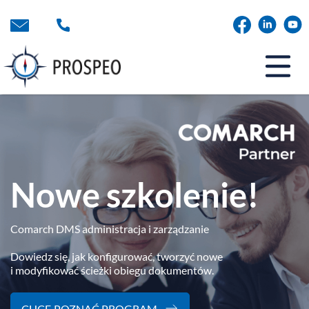
Przejdź
do
treści
Nowe szkolenie!
Comarch DMS administracja i zarządzanie
Dowiedz się, jak konfigurować, tworzyć nowe
i modyfikować ścieżki obiegu dokumentów.
CHCĘ POZNAĆ PROGRAM