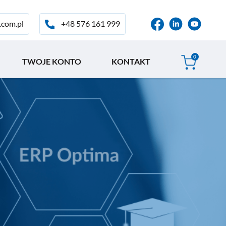
+48 576 161 999
.com.pl
0
TWOJE KONTO
KONTAKT