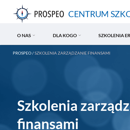
Przejdź
do
CENTRUM SZK
treści
O NAS
DLA KOGO
SZKOLENIA E
PROSPEO
/
SZKOLENIA ZARZĄDZANIE FINANSAMI
Szkolenia zarządz
finansami