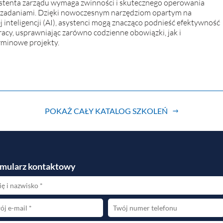
stenta zarządu wymaga zwinności i skutecznego operowania
 zadaniami. Dzięki nowoczesnym narzędziom opartym na
j inteligencji (AI), asystenci mogą znacząco podnieść efektywność
racy, usprawniając zarówno codzienne obowiązki, jak i
minowe projekty.
POKAŻ CAŁY KATALOG SZKOLEŃ
mularz kontaktowy