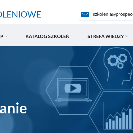
OLENIOWE
szkolenia@prospeo
RP
KATALOG SZKOLEŃ
STREFA WIEDZY
anie