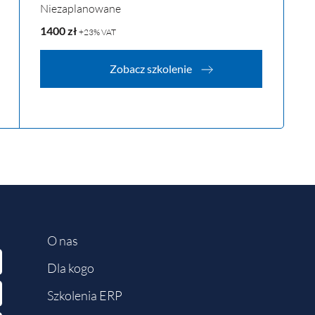
Niezaplanowane
1400
zł
+23% VAT
Zobacz szkolenie
O nas
Dla kogo
Szkolenia ERP