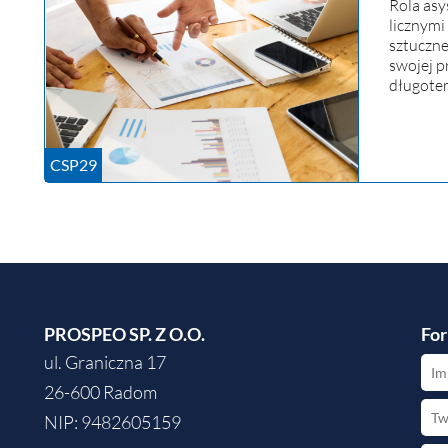
Rola asy
licznymi
sztuczne
swojej p
długoter
CSP29
PROSPEO SP. Z O.O.
For
ul. Graniczna 17
26-600 Radom
NIP: 9482605159