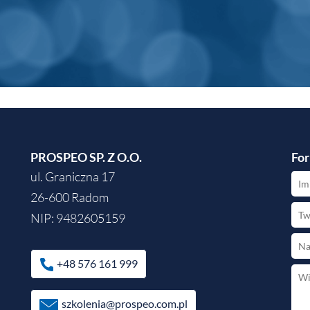
PROSPEO SP. Z O.O.
For
ul. Graniczna 17
26-600 Radom
NIP: 9482605159
+48 576 161 999
szkolenia@prospeo.com.pl