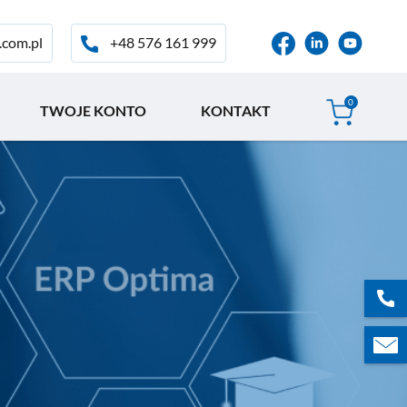
+48 576 161 999
.com.pl
0
TWOJE KONTO
KONTAKT