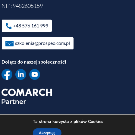
NIP: 9482605159
+48 576 161 999
szkolenia@prospeo.com.pl
Dołącz do naszej społecznośći
Ta strona korzysta z plików Cookies
Akceptuję
© 2026
PROSPEO
Wszelkie prawa zastrzeżone.
Realizacja
Estima
group