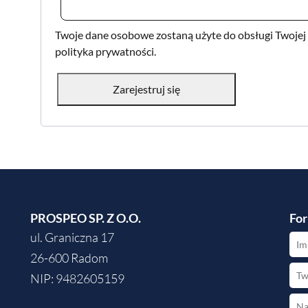
Twoje dane osobowe zostaną użyte do obsługi Twojej w
polityka prywatności
.
Zarejestruj się
PROSPEO SP. Z O.O.
For
ul. Graniczna 17
26-600 Radom
NIP: 9482605159