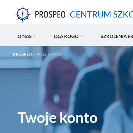
Przejdź
do
CENTRUM SZK
treści
O NAS
DLA KOGO
SZKOLENIA E
PROSPEO
/
MOJE KONTO
Twoje konto