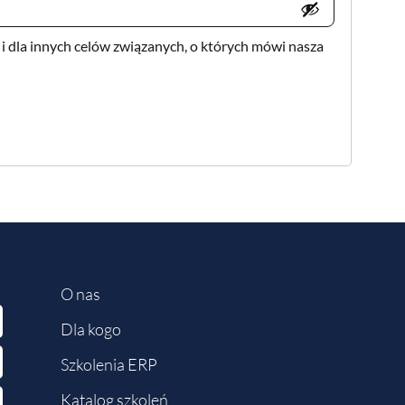
i dla innych celów związanych, o których mówi nasza
O nas
Dla kogo
Szkolenia ERP
Katalog szkoleń