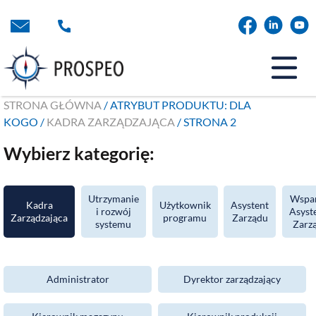
Przejdź
do
treści
STRONA GŁÓWNA
/ ATRYBUT PRODUKTU: DLA
KOGO /
KADRA ZARZĄDZAJĄCA
/ STRONA 2
Wybierz kategorię:
Utrzymanie
Wspar
Kadra
Użytkownik
Asystent
i rozwój
Asyst
Zarządzająca
programu
Zarządu
systemu
Zarz
Administrator
Dyrektor zarządzający