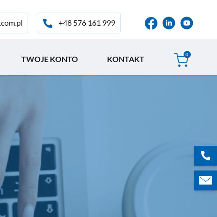
+48 576 161 999
.com.pl
0
TWOJE KONTO
KONTAKT