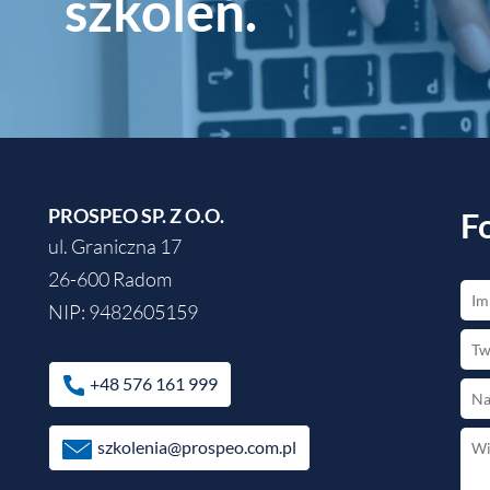
szkoleń.
PROSPEO SP. Z O.O.
F
ul. Graniczna 17
26-600 Radom
NIP: 9482605159
+48 576 161 999
szkolenia@prospeo.com.pl