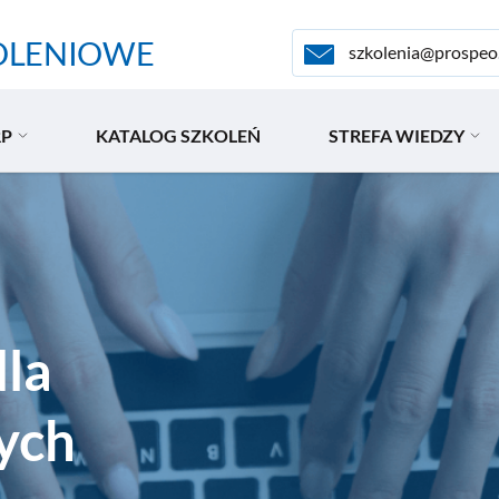
OLENIOWE
szkolenia@prospeo
RP
KATALOG SZKOLEŃ
STREFA WIEDZY
dla
ych