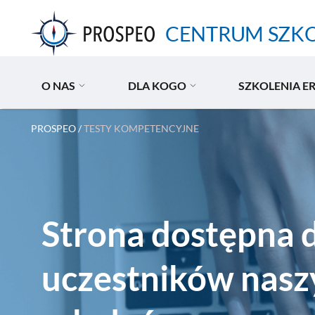
Przejdź
do
CENTRUM SZK
treści
O NAS
DLA KOGO
SZKOLENIA E
PROSPEO
/
TESTY KOMPETENCYJNE
Strona dostępna 
uczestników nasz