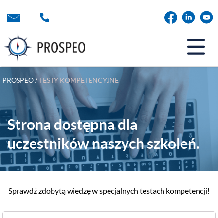
Przejdź
do
treści
PROSPEO
/
TESTY KOMPETENCYJNE
Strona dostępna dla
uczestników naszych szkoleń.
Sprawdź zdobytą wiedzę w specjalnych testach kompetencji!