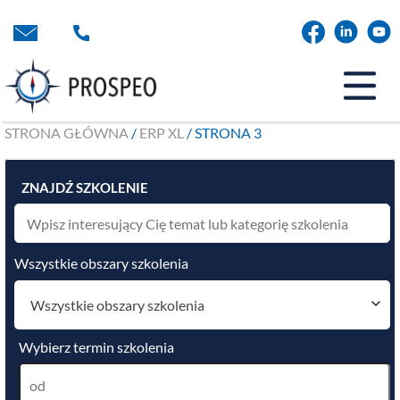
Przejdź
do
treści
STRONA GŁÓWNA
/
ERP XL
/ STRONA 3
ZNAJDŹ SZKOLENIE
Wszystkie obszary szkolenia
Wszystkie obszary szkolenia
Wybierz termin szkolenia