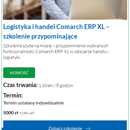
Logistyka i handel Comarch ERP XL –
szkolenie przypominające
Szkolenie szyte na miarę – przypomnienie wybranych
funkcjonalności Comarch ERP XL w obszarze handlu i
logistyki.
NOWOŚĆ
Czas trwania:
1 dzień / 8 godzin
Termin:
Termin ustalany indywidualnie
5000
zł
+23% VAT
Zobacz szkolenie