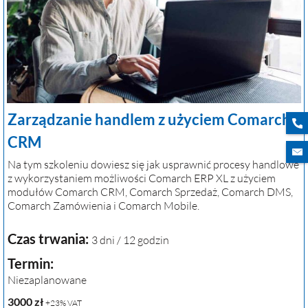
Zarządzanie handlem z użyciem Comarch
CRM
Na tym szkoleniu dowiesz się jak usprawnić procesy handlowe
z wykorzystaniem możliwości Comarch ERP XL z użyciem
modułów Comarch CRM, Comarch Sprzedaż, Comarch DMS,
Comarch Zamówienia i Comarch Mobile.
Czas trwania:
3 dni / 12 godzin
Termin:
Niezaplanowane
3000
zł
+23% VAT