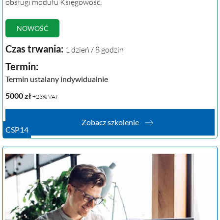
obsługi modułu Księgowość.
NOWOŚĆ
Czas trwania:
1 dzień / 8 godzin
Termin:
Termin ustalany indywidualnie
5000
zł
+23% VAT
Zobacz szkolenie
CSP14