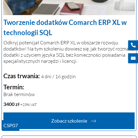
Tworzenie dodatków Comarch ERP XL w
technologii SQL
Odkryj potencjał Comarch ERP XL w obszarze rozwoju
dodatków! Na tym szkoleniu dowiesz się, jak tworzyć rozmaite
dodatki z użyciem języka SQL bez konieczności posiadania
specjalistycznych narzędzi i licencji.
Czas trwania:
4 dni / 16 godzin
Termin:
Brak terminów
3400
zł
+23% VAT
Zobacz szkolenie
CSP07