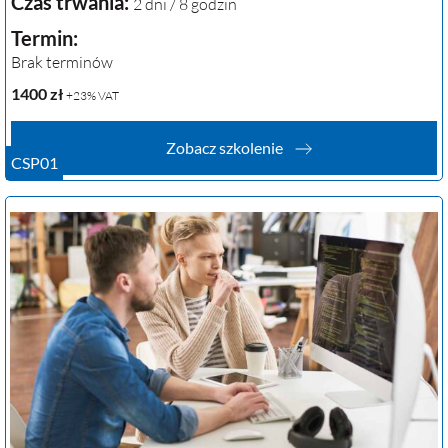
Czas trwania:
2 dni / 8 godzin
Termin:
Brak terminów
1400
zł
+23% VAT
Zobacz szkolenie
CSP01