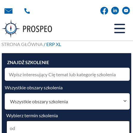
Przejdź
do
treści
STRONA GŁÓWNA
/ ERP XL
ZNAJDŹ SZKOLENIE
Wszystkie obszary szkolenia
Wszystkie obszary szkolenia
Wybierz termin szkolenia