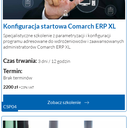
Konfiguracja startowa Comarch ERP XL
Specjalistyczne szkolenie z parametryzacji i konfiguracji
programu adresowane do wdrożeniowców i zaawansowanych
administratorów Comarch ERP XL.
Czas trwania:
3 dni / 12 godzin
Termin:
Brak terminów
2200
zł
+23% VAT
Zobacz szkolenie
CSP04