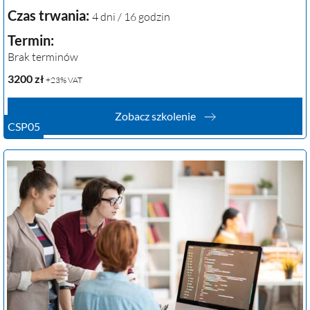
Czas trwania:
4 dni / 16 godzin
Termin:
Brak terminów
3200
zł
+23% VAT
Zobacz szkolenie
CSP05