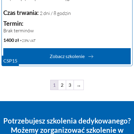
Czas trwania:
2 dni / 8 godzin
Termin:
Brak terminów
1400
zł
+23% VAT
Zobacz szkolenie
CSP15
1
2
3
→
Potrzebujesz szkolenia dedykowanego?
Możemy zorganizować szkolenie w