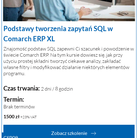
Podstawy tworzenia zapytań SQL w
Comarch ERP XL
Znajomość podstaw SQL zapewni Ci szacunek i powodzenie w
świecie Comarch ERP. Na tym kursie dowiesz się, jak przy
użyciu prostej składni tworzyć ciekawe analizy, zakładać
własne filtry i modyfikować działanie niektórych elementów
programu.
Czas trwania:
2 dni / 8 godzin
Termin:
Brak terminów
1500
zł
+23% VAT
Zobacz szkolenie
CSP09