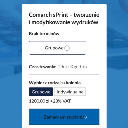
Comarch sPrint – tworzenie
i modyfikowanie wydruków
Brak terminów
Grupowe
Czas trwania:
2 dni / 8 godzin
Wybierz rodzaj szkolenia
Grupowe
Indywidualne
1200,00
zł
+23% VAT
Zamawiam szkolenie