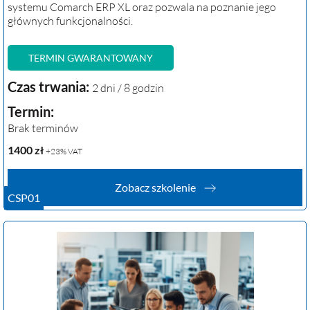
systemu Comarch ERP XL oraz pozwala na poznanie jego
głównych funkcjonalności.
TERMIN GWARANTOWANY
Czas trwania:
2 dni / 8 godzin
Termin:
Brak terminów
1400
zł
+23% VAT
Zobacz szkolenie
CSP01