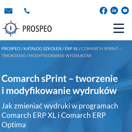
Przejdź
do
treści
PROSPEO
/
KATALOG SZKOLEŃ
/
ERP XL
/
COMARCH SPRINT –
TWORZENIE I MODYFIKOWANIE WYDRUKÓW
Comarch sPrint – tworzenie
i modyfikowanie wydruków
Jak zmieniać wydruki w programach
Comarch ERP XL i Comarch ERP
Optima