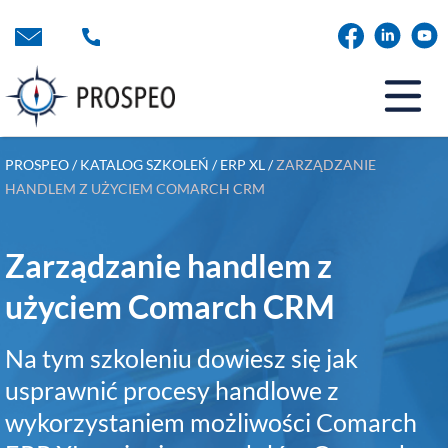
Przejdź
do
treści
PROSPEO
/
KATALOG SZKOLEŃ
/
ERP XL
/
ZARZĄDZANIE
HANDLEM Z UŻYCIEM COMARCH CRM
Zarządzanie handlem z
użyciem Comarch CRM
Na tym szkoleniu dowiesz się jak
usprawnić procesy handlowe z
wykorzystaniem możliwości Comarch