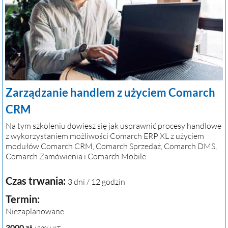
Zarządzanie handlem z użyciem Comarch
CRM
Na tym szkoleniu dowiesz się jak usprawnić procesy handlowe
z wykorzystaniem możliwości Comarch ERP XL z użyciem
modułów Comarch CRM, Comarch Sprzedaż, Comarch DMS,
Comarch Zamówienia i Comarch Mobile.
Czas trwania:
3 dni / 12 godzin
Termin:
Niezaplanowane
3000
zł