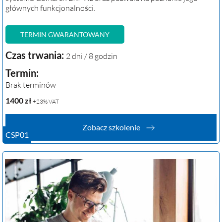
głównych funkcjonalności.
TERMIN GWARANTOWANY
Czas trwania:
2 dni / 8 godzin
Termin:
Brak terminów
1400
zł
+23% VAT
Zobacz szkolenie
CSP01